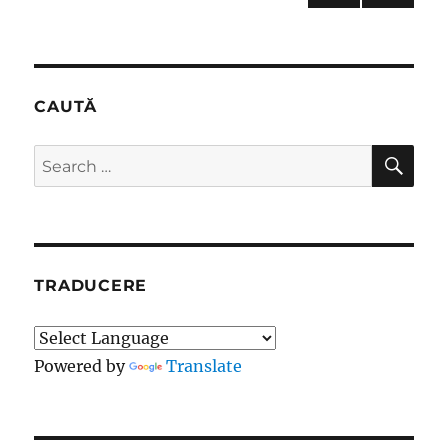
NEXT
pagination
PAG
E
CAUTĂ
SE
Search
for:
TRADUCERE
Powered by
Translate