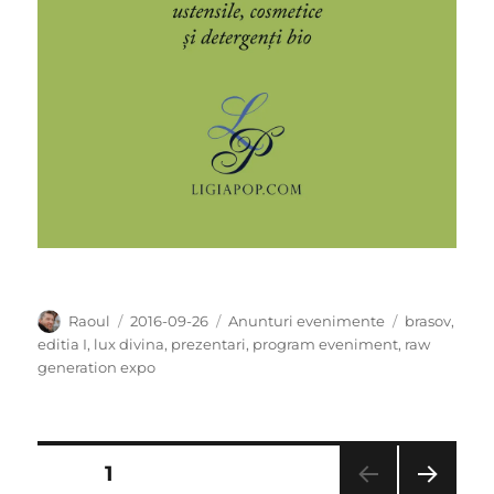
Author
Posted
Categories
Tags
Raoul
2016-09-26
Anunturi evenimente
brasov
,
on
editia I
,
lux divina
,
prezentari
,
program eveniment
,
raw
generation expo
Posts
PAGE
1