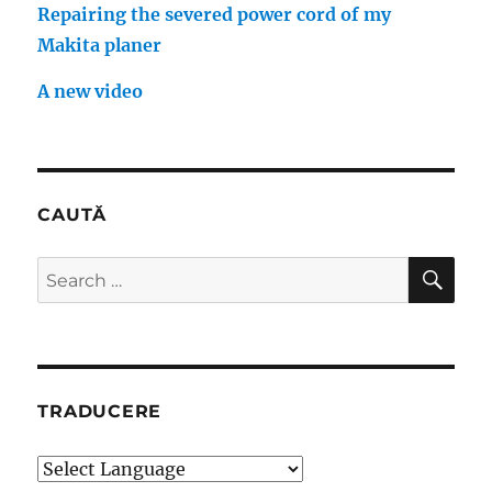
Repairing the severed power cord of my
Makita planer
A new video
CAUTĂ
SE
Search
for:
TRADUCERE