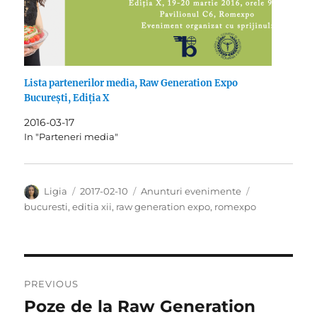
Lista partenerilor media, Raw Generation Expo
București, Ediția X
2016-03-17
In "Parteneri media"
Author
Posted
Categories
Tags
Ligia
2017-02-10
Anunturi evenimente
on
bucuresti
,
editia xii
,
raw generation expo
,
romexpo
Post
PREVIOUS
navigation
Poze de la Raw Generation
Previous