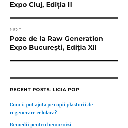
post:
Expo Cluj, Ediția II
NEXT
Poze de la Raw Generation
Next
post:
Expo București, Ediția XII
RECENT POSTS: LIGIA POP
Cum ii pot ajuta pe copii plasturii de
regenerare celulara?
Remedii pentru hemoroizi