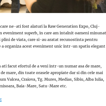
are ne-ati fost alaturi la Raw Generation Expo, Cluj-
un eveniment superb, in care am intalnit oameni minunat
i plini de viata, care si-au aratat recunostinta pentru
e a organiza acest eveniment unic intr-un spatiu elegant
ati facut efortul de a veni intr-un numar asa de mare,
 de mare, din toate orasele apropiate dar si din cele mai
um Valcea, Craiova, Tg. Mures, Medias, Sibiu, Alba Iulia,
imisoara, Baia-Mare, Satu-Mare etc.
“Poze de la Raw Generation Expo Cluj, Ediția I”
g