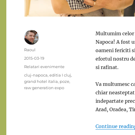
Multumim celor c
Napoca! A fost 
Author
Raoul
oameni fericiti s
Posted
2015-03-19
efortul nostru d
on
Categories
Relatari evenimente
si rafinat.
Tags
cluj-napoca
,
editia I cluj
,
grand hotel italia
,
poze
,
Va multumesc ca 
raw generation expo
chiar neasteptat
indepartate prec
Arad, Oradea, T
Continue readin