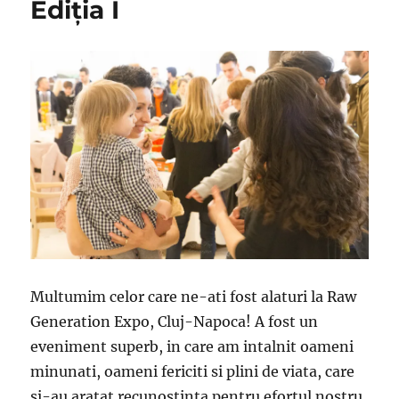
Ediția I
Multumim celor care ne-ati fost alaturi la Raw
Generation Expo, Cluj-Napoca! A fost un
eveniment superb, in care am intalnit oameni
minunati, oameni fericiti si plini de viata, care
si-au aratat recunostinta pentru efortul nostru