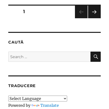
Posts
PAGE
1
NEXT
pagination
PAG
E
CAUTĂ
SE
Search
for:
TRADUCERE
Powered by
Translate