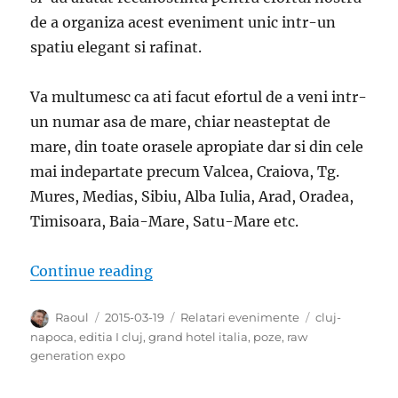
de a organiza acest eveniment unic intr-un
spatiu elegant si rafinat.
Va multumesc ca ati facut efortul de a veni intr-
un numar asa de mare, chiar neasteptat de
mare, din toate orasele apropiate dar si din cele
mai indepartate precum Valcea, Craiova, Tg.
Mures, Medias, Sibiu, Alba Iulia, Arad, Oradea,
Timisoara, Baia-Mare, Satu-Mare etc.
“Poze de la Raw Generation Expo Cl
Continue reading
Author
Posted
Categories
Tags
Raoul
2015-03-19
Relatari evenimente
cluj-
on
napoca
,
editia I cluj
,
grand hotel italia
,
poze
,
raw
generation expo