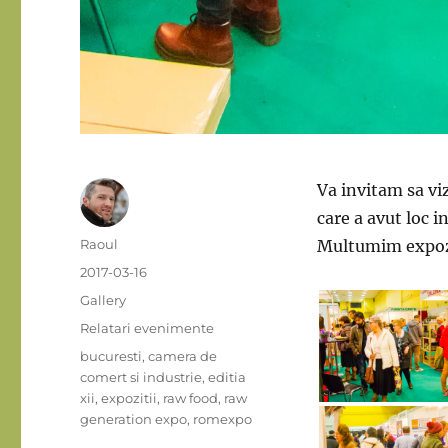
Va invitam sa viz
care a avut loc 
Author
Raoul
Multumim expozan
Posted
2017-03-16
on
Format
Gallery
Categories
Relatari evenimente
Tags
bucuresti
,
camera de
comert si industrie
,
editia
xii
,
expozitii
,
raw food
,
raw
generation expo
,
romexpo