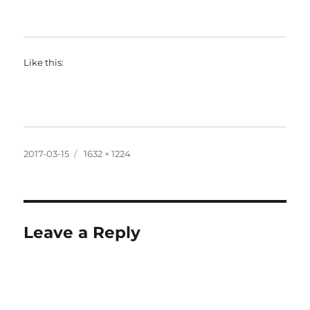
Like this:
Posted
Full
2017-03-15
1632 × 1224
on
size
Leave a Reply