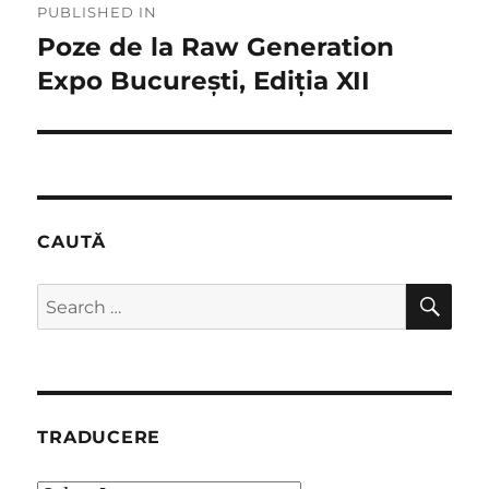
PUBLISHED IN
navigation
Poze de la Raw Generation
Expo București, Ediția XII
CAUTĂ
SE
Search
for:
TRADUCERE