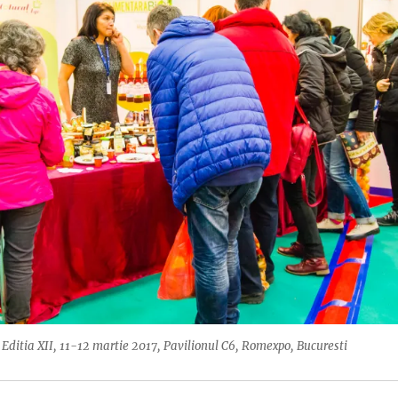
ditia XII, 11-12 martie 2017, Pavilionul C6, Romexpo, Bucuresti