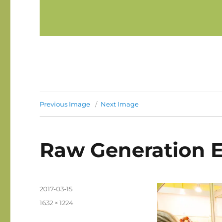
Previous Image
Next Image
Raw Generation E
Posted
2017-03-15
on
Full
1632 × 1224
size