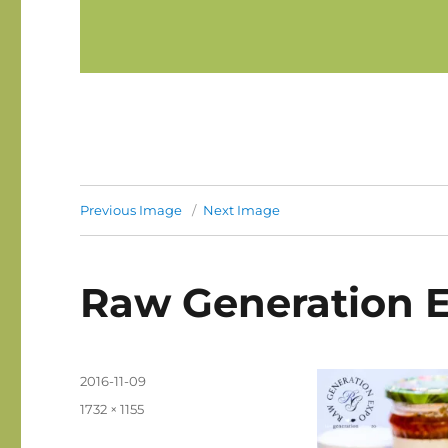
Previous Image
Next Image
Raw Generation Exp
Posted
2016-11-09
on
Full
1732 × 1155
size