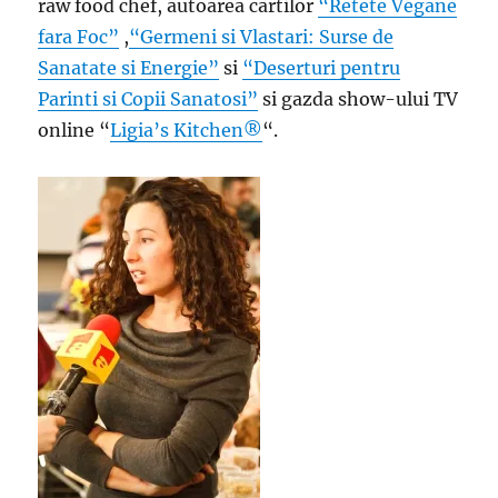
raw food chef, autoarea cartilor
“Retete Vegane
fara Foc”
,
“Germeni si Vlastari: Surse de
Sanatate si Energie”
si
“Deserturi pentru
Parinti si Copii Sanatosi”
si gazda show-ului TV
online “
Ligia’s Kitchen®
“.