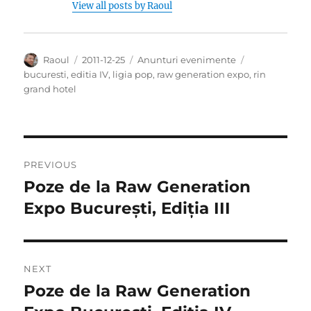
View all posts by Raoul
Author
Posted
Categories
Tags
Raoul
2011-12-25
Anunturi evenimente
on
bucuresti
,
editia IV
,
ligia pop
,
raw generation expo
,
rin
grand hotel
Post
PREVIOUS
navigation
Poze de la Raw Generation
Previous
post:
Expo București, Ediția III
NEXT
Poze de la Raw Generation
Next
post: