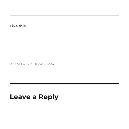
Like this:
Posted
Full
2017-03-15
1632 × 1224
on
size
Leave a Reply