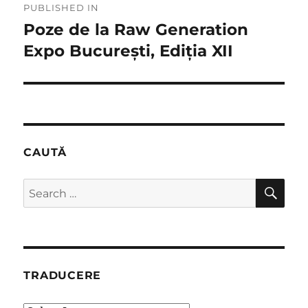
PUBLISHED IN
navigation
Poze de la Raw Generation
Expo București, Ediția XII
CAUTĂ
SE
Search
for:
TRADUCERE