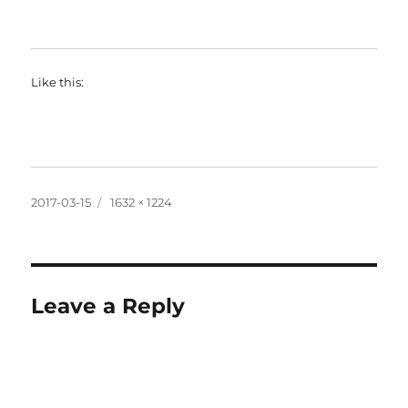
Like this:
Posted
Full
2017-03-15
1632 × 1224
on
size
Leave a Reply