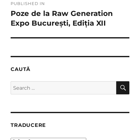
PUBLISHED IN
navigation
Poze de la Raw Generation
Expo București, Ediția XII
CAUTĂ
SE
Search
for:
TRADUCERE