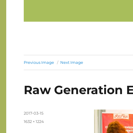
Previous Image
Next Image
Raw Generation E
Posted
2017-03-15
on
Full
1632 × 1224
size