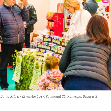
ditia XII, 11-12 martie 2017, Pavilionul C6, Romexpo, Bucuresti