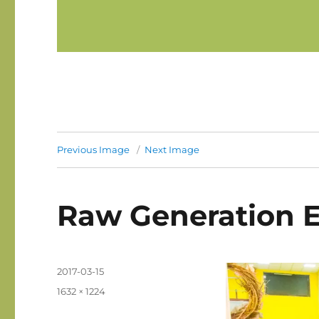
Previous Image
Next Image
Raw Generation E
Posted
2017-03-15
on
Full
1632 × 1224
size