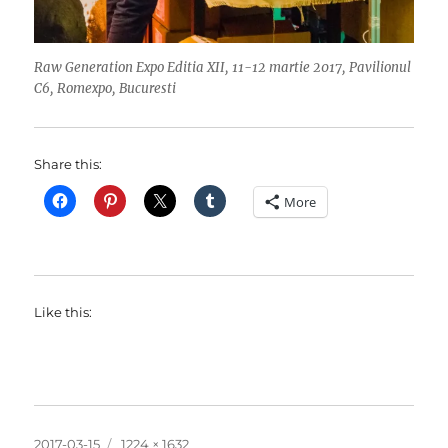
Raw Generation Expo Editia XII, 11-12 martie 2017, Pavilionul
C6, Romexpo, Bucuresti
Share this:
More
Like this:
Posted
Full
2017-03-15
1224 × 1632