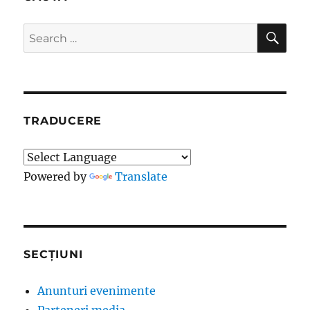
SE
Search
for:
TRADUCERE
Powered by
Translate
SECȚIUNI
Anunturi evenimente
Parteneri media