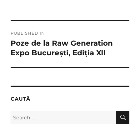
Post
PUBLISHED IN
navigation
Poze de la Raw Generation
Expo București, Ediția XII
CAUTĂ
SE
Search
for: