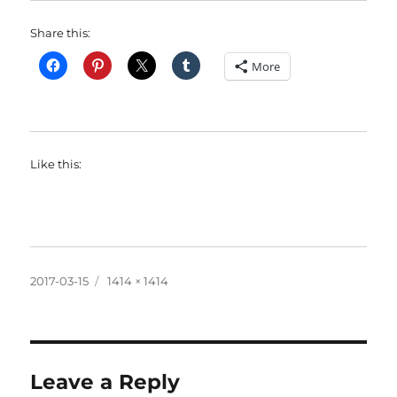
Share this:
More
Like this:
Posted
Full
2017-03-15
1414 × 1414
on
size
Leave a Reply