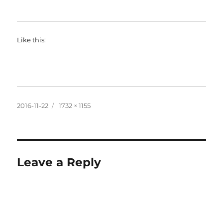
Like this:
Posted
Full
2016-11-22
1732 × 1155
on
size
Leave a Reply