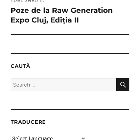
PUBLISHED IN
navigation
Poze de la Raw Generation
Expo Cluj, Ediția II
CAUTĂ
SE
Search
for:
TRADUCERE