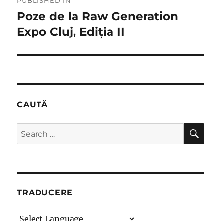
PUBLISHED IN
navigation
Poze de la Raw Generation
Expo Cluj, Ediția II
CAUTĂ
SE
Search
for:
TRADUCERE