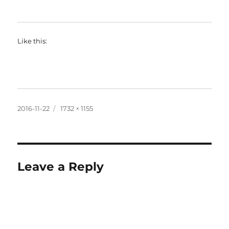
Like this:
Posted
Full
2016-11-22
1732 × 1155
on
size
Leave a Reply