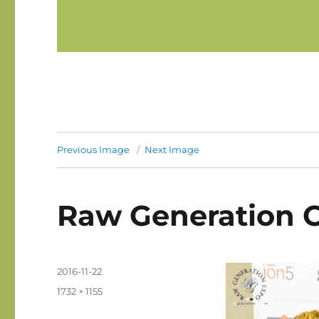
Previous Image
Next Image
Raw Generation Cl
Posted
2016-11-22
on
Full
1732 × 1155
size