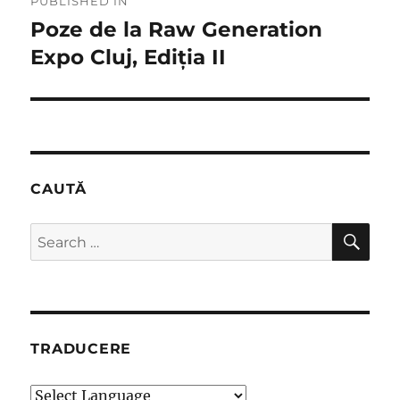
PUBLISHED IN
navigation
Poze de la Raw Generation
Expo Cluj, Ediția II
CAUTĂ
SE
Search
for:
TRADUCERE