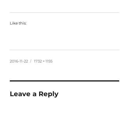
Like this:
Posted
Full
2016-11-22
1732 × 1155
on
size
Leave a Reply