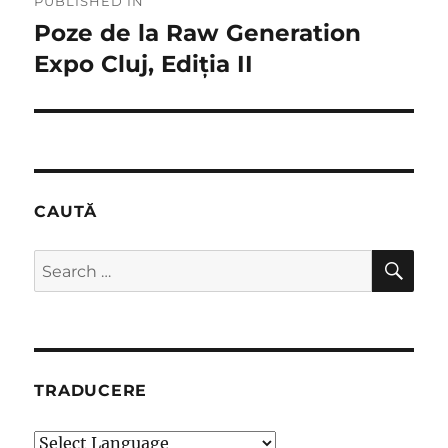
PUBLISHED IN
navigation
Poze de la Raw Generation
Expo Cluj, Ediția II
CAUTĂ
SE
Search
for:
TRADUCERE