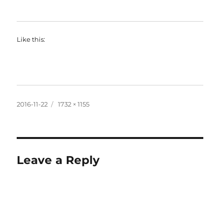
Like this:
Posted
Full
2016-11-22
1732 × 1155
on
size
Leave a Reply