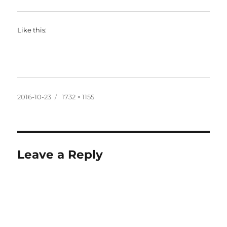
Like this:
Posted
Full
2016-10-23
1732 × 1155
on
size
Leave a Reply