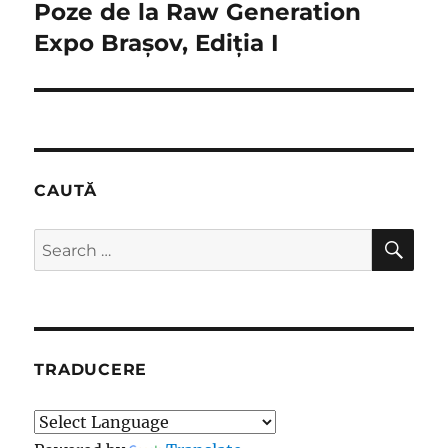
navigation
Poze de la Raw Generation
Expo Brașov, Ediția I
CAUTĂ
SE
Search
for:
TRADUCERE