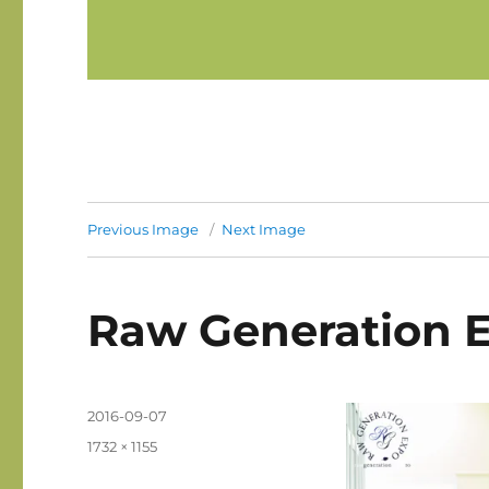
Previous Image
Next Image
Raw Generation 
Posted
2016-09-07
on
Full
1732 × 1155
size