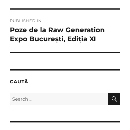
Post
PUBLISHED IN
navigation
Poze de la Raw Generation
Expo București, Ediția XI
CAUTĂ
SE
Search
for: